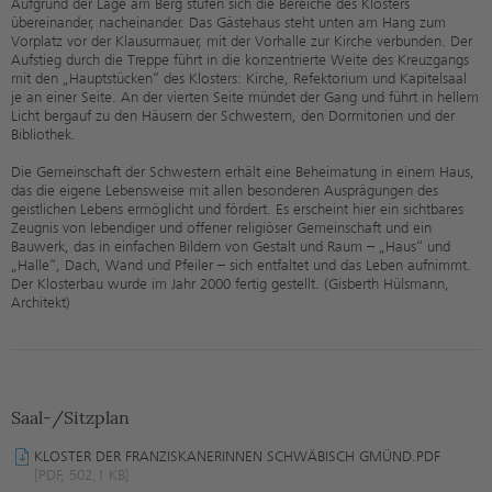
Aufgrund der Lage am Berg stufen sich die Bereiche des Klosters
übereinander, nacheinander. Das Gästehaus steht unten am Hang zum
Vorplatz vor der Klausurmauer, mit der Vorhalle zur Kirche verbunden. Der
Aufstieg durch die Treppe führt in die konzentrierte Weite des Kreuzgangs
mit den „Hauptstücken“ des Klosters: Kirche, Refektorium und Kapitelsaal
je an einer Seite. An der vierten Seite mündet der Gang und führt in hellem
Licht bergauf zu den Häusern der Schwestern, den Dormitorien und der
Bibliothek.
Die Gemeinschaft der Schwestern erhält eine Beheimatung in einem Haus,
das die eigene Lebensweise mit allen besonderen Ausprägungen des
geistlichen Lebens ermöglicht und fördert. Es erscheint hier ein sichtbares
Zeugnis von lebendiger und offener religiöser Gemeinschaft und ein
Bauwerk, das in einfachen Bildern von Gestalt und Raum – „Haus“ und
„Halle“, Dach, Wand und Pfeiler – sich entfaltet und das Leben aufnimmt.
Der Klosterbau wurde im Jahr 2000 fertig gestellt. (Gisberth Hülsmann,
Architekt)
Saal-/Sitzplan
KLOSTER DER FRANZISKANERINNEN SCHWÄBISCH GMÜND.PDF
[PDF, 502,1 KB]