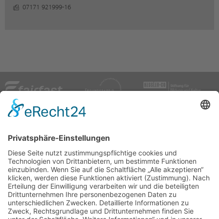
07171 921999-16
Festival Europäische Kirchenmusik
Marktplatz 7
73525 Schwäbisch Gmünd
Telefon: +49 7171 603-4110
Telefax: +49 7171 603-4119