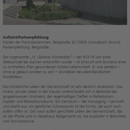
Anfahrt/Parkempfehlung:
Kloster der Franziskanerinnen, Bergstraße 20 73525 Schwäbisch Gmünd
Parkempfehlung: Bergstraße
Der sogenannte „St. Gallener Klosterplan“ – der 813-15 von einer
Äbtesynode bei Aachen entworfen wurde – ist Entwurf und Grundriss einer
zu sinnhaftem Plan gewordenen Kloster-Lebens-Welt. Er war seitdem –
ohne je gebaut worden zu sein – Grundplan des abendländischen
Klosterbaus.
Das klösterliche Leben der Gemeinschaft ist sehr deutlich strukturiert. Das
innere, private Leben in der Klausur unterscheidet sich in Bereiche des
gruppenweisen Wohnens, der regelmäßigen Treffen in Refektorium,
Kapitel- und Rekreationsräume. Ein Kernraum – der Kreuzgang – sammelt
und strahlt aus; ein geistlicher Schwerpunkt ist die Kirche, die auch nach
außen offen ist. Das nach außen gerichtete Leben der Gemeinschaft, das
an der Pforte und im Gästehaus festgemacht ist, hat Ausläufer in Bibliothek
und Seminarräume.