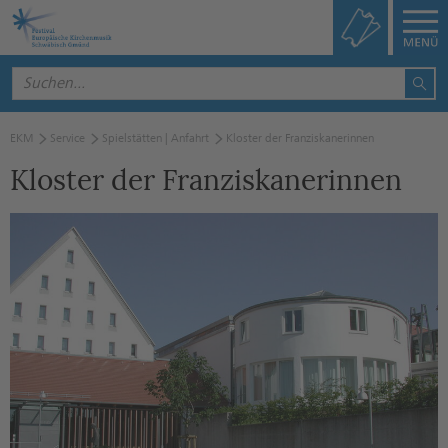
EKM
Service
Spielstätten | Anfahrt
Kloster der Franziskanerinnen
Kloster der Franziskanerinnen